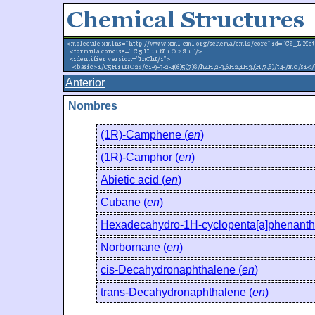
Anterior
Nombres
(1R)-Camphene (
en
)
(1R)-Camphor (
en
)
Abietic acid (
en
)
Cubane (
en
)
Hexadecahydro-1H-cyclopenta[a]phenanth
Norbornane (
en
)
cis-Decahydronaphthalene (
en
)
trans-Decahydronaphthalene (
en
)