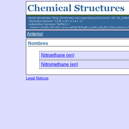
Anterior
Nombres
Nitroethane (
en
)
Nitromethane (
en
)
Legal Notices