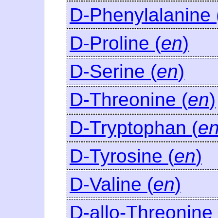
D-Phenylalanine 
D-Proline (
en
)
D-Serine (
en
)
D-Threonine (
en
)
D-Tryptophan (
e
D-Tyrosine (
en
)
D-Valine (
en
)
D-allo-Threonine 