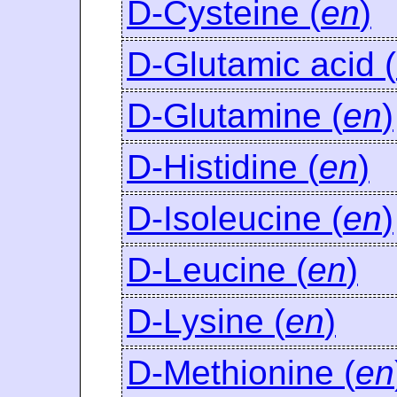
D-Cysteine (
en
)
D-Glutamic acid (
D-Glutamine (
en
)
D-Histidine (
en
)
D-Isoleucine (
en
)
D-Leucine (
en
)
D-Lysine (
en
)
D-Methionine (
en