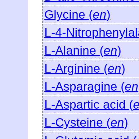
Glycine (
en
)
L-4-Nitrophenylal
L-Alanine (
en
)
L-Arginine (
en
)
L-Asparagine (
en
L-Aspartic acid (
L-Cysteine (
en
)