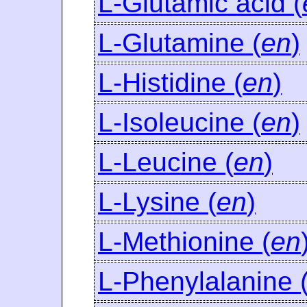
L-Glutamic acid (
L-Glutamine (
en
)
L-Histidine (
en
)
L-Isoleucine (
en
)
L-Leucine (
en
)
L-Lysine (
en
)
L-Methionine (
en
L-Phenylalanine 