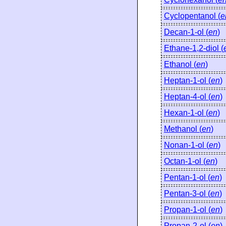
Cyclopentanol (
e
Decan-1-ol (
en
)
Ethane-1,2-diol (
Ethanol (
en
)
Heptan-1-ol (
en
)
Heptan-4-ol (
en
)
Hexan-1-ol (
en
)
Methanol (
en
)
Nonan-1-ol (
en
)
Octan-1-ol (
en
)
Pentan-1-ol (
en
)
Pentan-3-ol (
en
)
Propan-1-ol (
en
)
Propan-2-ol (
en
)