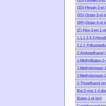
(3S)-Hexan-3-ol (
(3S)-Octan-3-ol (
(4R)-Octan-4-ol (
(Z)-Hex-3-en-1-ol
1,1,1,3,3,3-Hexaf
2,2,2-Trifluoroeth
2-Aminoethanol (
2-Methylbutan-2-o
2-Methylpropan-1
2-Methylpropan-2
2-Thioethanol (
e
But-2-yne-1,4-diol
Butan-1-ol (
en
)
Cyclohexanol (
e