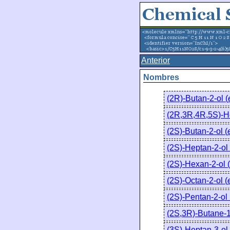
Anterior
Nombres
(2R)-Butan-2-ol (
(2R,3R,4R,5S)-He
(2S)-Butan-2-ol (
(2S)-Heptan-2-ol 
(2S)-Hexan-2-ol (
(2S)-Octan-2-ol (
(2S)-Pentan-2-ol 
(2S,3R)-Butane-1,
(3S)-Heptan-3-ol 