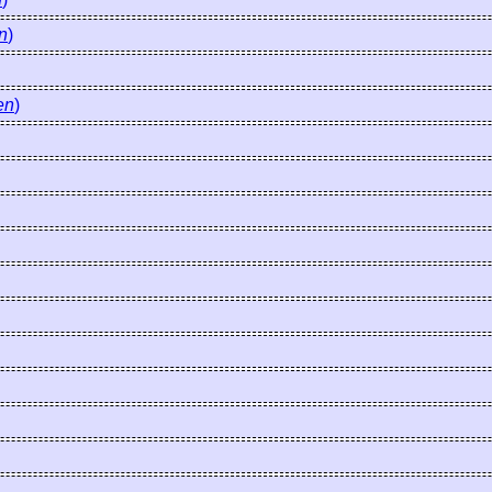
n
)
en
)