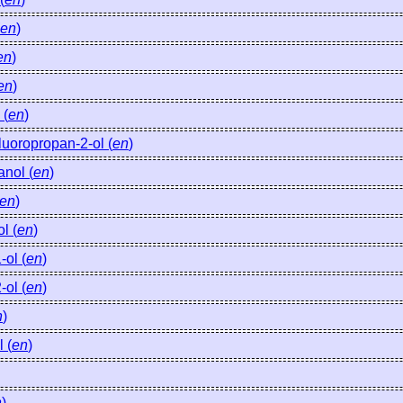
en
)
en
)
en
)
 (
en
)
luoropropan-2-ol (
en
)
anol (
en
)
en
)
l (
en
)
-ol (
en
)
-ol (
en
)
n
)
 (
en
)
n
)