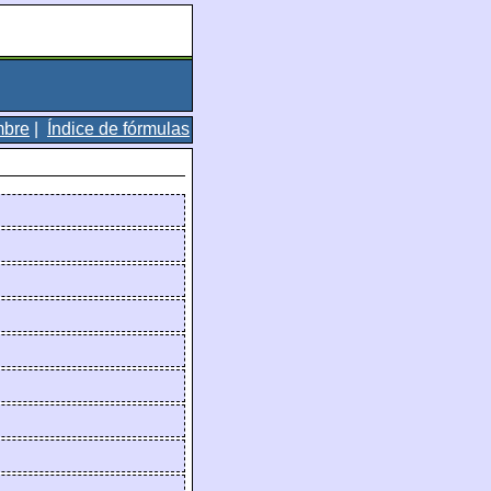
mbre
|
Índice de fórmulas