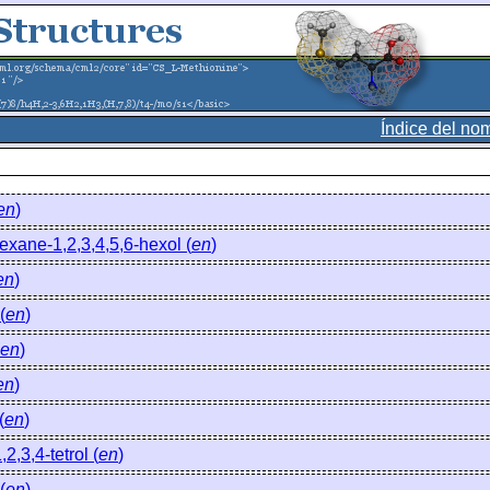
Índice del no
en
)
xane-1,2,3,4,5,6-hexol (
en
)
en
)
(
en
)
en
)
en
)
(
en
)
2,3,4-tetrol (
en
)
(
en
)