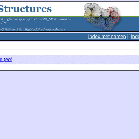
Index met namen
|
Ind
e (
en
)