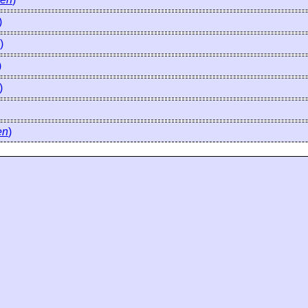
)
)
)
)
en
)