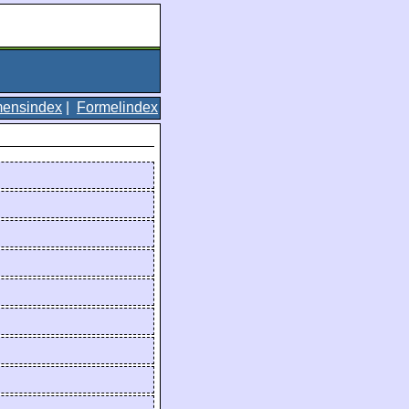
ensindex
|
Formelindex