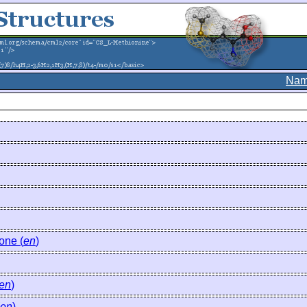
Nam
one (
en
)
en
)
en
)