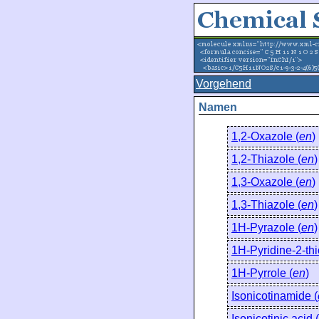
Vorgehend
Namen
1,2-Oxazole (
en
)
1,2-Thiazole (
en
)
1,3-Oxazole (
en
)
1,3-Thiazole (
en
)
1H-Pyrazole (
en
)
1H-Pyridine-2-thi
1H-Pyrrole (
en
)
Isonicotinamide (
Isonicotinic acid (